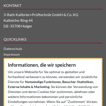
KONTAKT
3-Rath Kalibrier+Prüftechnik GmbH & Co. KG
Kalteiche-Ring 44
DE-35708 Haiger
QUICKLINKS
Datenschutz
Impressum
Aktuelles
Informationen, die wir speichern
Stellenangebote
Unternehmen
Um unsere Webseite für Sie optimal zu gestalten und
fortlaufend verbessern zu können, verwenden wir zusätzliche
Kontakt
Dienste für
Notwendige Funktionen, Besucher-Statistiken,
Gebrauchtmaschinen
Externe Inhalte & Marketing
. Sie können der Verwendung von
Kalibrierung + Service
Diensten und deren Cookies hier zustimmen, ablehnen oder
Produkte + Leistungen
weitere Informationen bekommen und persönliche
Startseite
Einstellungen vornehmen. Wenn Sie auf "Zustimmen" klicken,
Mediathek