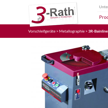
Unte
Prod
Vorschleifgeräte
Metallographie
3R-Bainlin