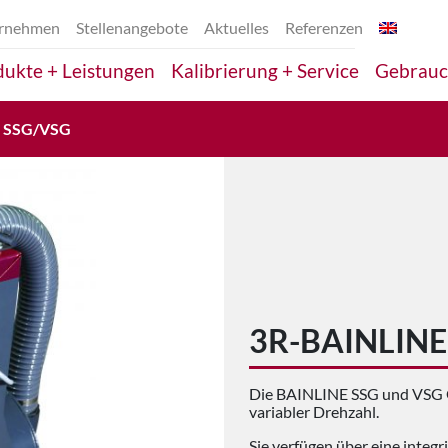
rnehmen
Stellenangebote
Aktuelles
Referenzen
ukte + Leistungen
Kalibrierung + Service
Gebrauc
e SSG/VSG
3R-BAINLINE
Die BAINLINE SSG und VSG Ge
variabler Drehzahl.
Sie verfügen über eine integ