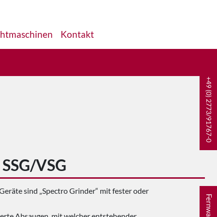
htmaschinen
Kontakt
+49 (0) 2773/91767-0
 SSG/VSG
räte sind „Spectro Grinder“ mit fester oder
Fernwartung
rierte Absaugen, mit welcher entstehender