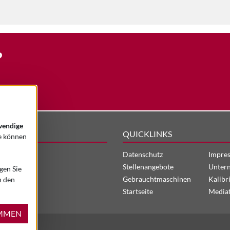
?
TZ
endige
QUICKLINKS
ie können
Datenschutz
Impre
Stellenangebote
Unter
gen Sie
Gebrauchtmaschinen
Kalibr
n den
Startseite
Media
MMEN