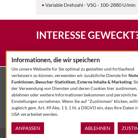
Variable Drehzahl - VSG - 100-2880 U/min
INTERESSE GEWECKT
Informationen, die wir speichern
STARTSEITE
KONTAKT
IMPRESSUM
DATENSCHU
Um unsere Webseite für Sie optimal zu gestalten und fortlaufend
verbessern zu können, verwenden wir zusätzliche Dienste für
Notw
KONTAKT
Funktionen, Besucher-Statistiken, Externe Inhalte & Marketing
. S
der Verwendung von Diensten und deren Cookies hier zustimmen,
3-Rath Kalibrier+Prüftechnik GmbH & Co. KG
ablehnen oder weitere Informationen bekommen und persönliche
Kalteiche-Ring 44
Einstellungen vornehmen. Wenn Sie auf "Zustimmen" klicken, willi
DE-35708 Haiger
zugleich gem. Art. 49 Abs. 1 S. 1 lit. a DSGVO ein, dass Ihre Daten i
USA verarbeitet werden.
ANPASSEN
ABLEHNEN
ZUSTI
© 2026 - 3-Rath GmbH & Co. KG