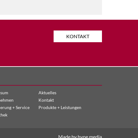
KONTAKT
ssum
Aktuelles
nehmen
Kontakt
ierung + Service
Produkte + Leistungen
thek
Made by hype.media