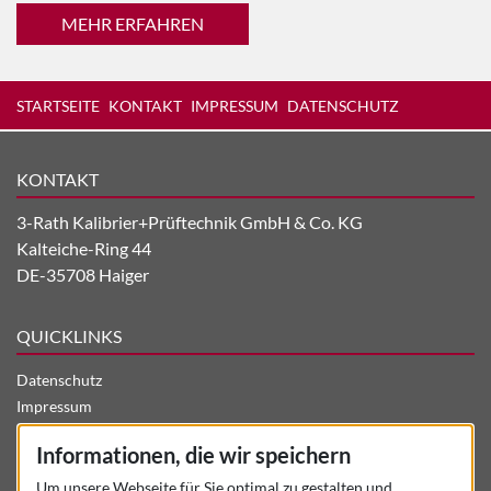
MEHR ERFAHREN
STARTSEITE
KONTAKT
IMPRESSUM
DATENSCHUTZ
KONTAKT
3-Rath Kalibrier+Prüftechnik GmbH & Co. KG
Kalteiche-Ring 44
DE-35708 Haiger
QUICKLINKS
Datenschutz
Impressum
Aktuelles
Informationen, die wir speichern
Stellenangebote
Unternehmen
Um unsere Webseite für Sie optimal zu gestalten und