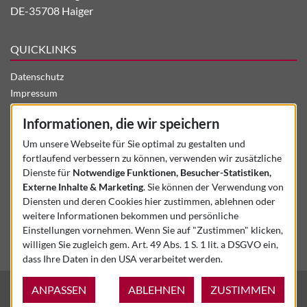
DE-35708 Haiger
QUICKLINKS
Datenschutz
Impressum
Aktuelles
Informationen, die wir speichern
Stellenangebote
Unternehmen
Um unsere Webseite für Sie optimal zu gestalten und
fortlaufend verbessern zu können, verwenden wir zusätzliche
Kontakt
Dienste für
Notwendige Funktionen, Besucher-Statistiken,
Gebrauchtmaschinen
Externe Inhalte & Marketing
. Sie können der Verwendung von
Kalibrierung + Service
Diensten und deren Cookies hier zustimmen, ablehnen oder
Produkte + Leistungen
weitere Informationen bekommen und persönliche
Startseite
Einstellungen vornehmen. Wenn Sie auf "Zustimmen" klicken,
Mediathek
willigen Sie zugleich gem. Art. 49 Abs. 1 S. 1 lit. a DSGVO ein,
dass Ihre Daten in den USA verarbeitet werden.
© 2026 - 3-Rath GmbH &
ANPASSEN
ABLEHNEN
Made by hype.media
ZUSTIMMEN
Co. KG