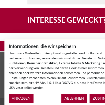
INTERESSE GEWECKT
Informationen, die wir speichern
STARTSEITE
KONTAKT
IMPRESSUM
DATENSCHU
Um unsere Webseite für Sie optimal zu gestalten und fortlaufend
verbessern zu können, verwenden wir zusätzliche Dienste für
Notw
KONTAKT
Funktionen, Besucher-Statistiken, Externe Inhalte & Marketing
. S
der Verwendung von Diensten und deren Cookies hier zustimmen,
3-Rath Kalibrier+Prüftechnik GmbH & Co. KG
ablehnen oder weitere Informationen bekommen und persönliche
Kalteiche-Ring 44
Einstellungen vornehmen. Wenn Sie auf "Zustimmen" klicken, willi
DE-35708 Haiger
zugleich gem. Art. 49 Abs. 1 S. 1 lit. a DSGVO ein, dass Ihre Daten i
USA verarbeitet werden.
ANPASSEN
ABLEHNEN
ZUSTI
© 2026 - 3-Rath GmbH & Co. KG