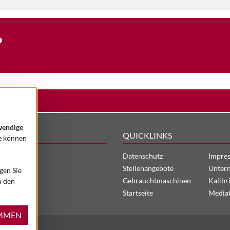
?
TZ
endige
QUICKLINKS
ie können
Datenschutz
Impre
Stellenangebote
Unter
gen Sie
Gebrauchtmaschinen
Kalibr
n den
Startseite
Media
MMEN