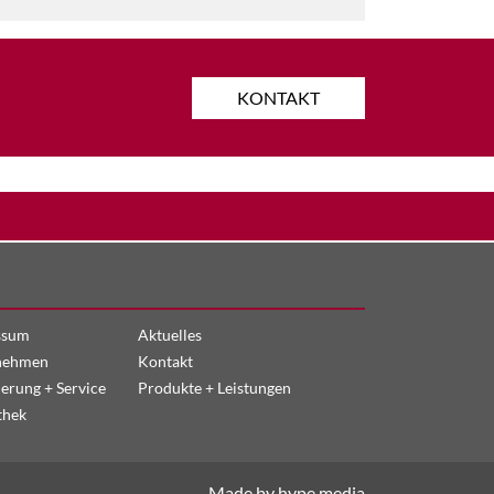
KONTAKT
ssum
Aktuelles
nehmen
Kontakt
ierung + Service
Produkte + Leistungen
thek
Made by hype.media