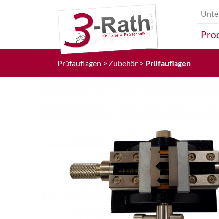
Unte
Prod
Prüfauflagen
Zubehör
Prüfauflagen