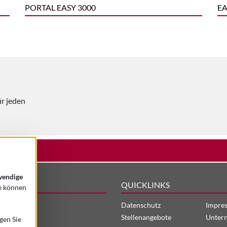
PORTAL EASY 3000
EA
r jeden
TZ
endige
QUICKLINKS
ie können
Datenschutz
Impre
Stellenangebote
Unter
gen Sie