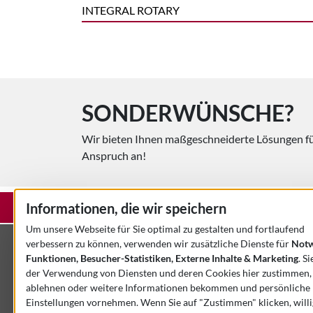
INTEGRAL ROTARY
SONDERWÜNSCHE?
Wir bieten Ihnen maßgeschneiderte Lösungen fü
Anspruch an!
Informationen, die wir speichern
STARTSEITE
KONTAKT
IMPRESSUM
DATENSCHU
Um unsere Webseite für Sie optimal zu gestalten und fortlaufend
verbessern zu können, verwenden wir zusätzliche Dienste für
Notw
KONTAKT
Funktionen, Besucher-Statistiken, Externe Inhalte & Marketing
. S
der Verwendung von Diensten und deren Cookies hier zustimmen,
3-Rath Kalibrier+Prüftechnik GmbH & Co. KG
ablehnen oder weitere Informationen bekommen und persönliche
Kalteiche-Ring 44
Einstellungen vornehmen. Wenn Sie auf "Zustimmen" klicken, willi